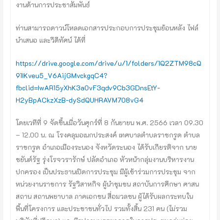
งานด้านการประชาสัมพันธ์
ท่านสามารถดาวน์โหลดเอกสารประกอบการประชุมย้อนหลัง ไฟล์
นำเสนอ และวีดีทัศน์ ได้ที่
https://drive.google.com/drive/u/1/folders/1Q2ZTM98cQ
91IKveu5_V6AijGMvckgqC4?
fbclid=IwAR15yXhK3a0vF3qdv9Cb3GDnsEtY-
H2yBpACkzXzB-dySdQUHRAVM708vG4
โดยเวทีที่ 9 จัดขึ้นเมื่อวันศุกร์ที่ 8 กันยายน พ.ศ. 2566 เวลา 09.30
– 12.00 น. ณ โรงคลุมอเนกประสงค์ เทศบาลตำบลราชกรูด ตำบล
ราชกรูด อำเภอเมืองระนอง จังหวัดระนอง ได้รับเกียรติจาก นาย
ชยันต์รัฐ รุ่งโรจวรารักษ์ ปลัดอำเภอ หัวหน้ากลุ่มงานบริหารงาน
ปกครอง เป็นประธานเปิดการประชุม มีผู้เข้าร่วมการประชุม จาก
หน่วยงานราชการ รัฐวิสาหกิจ ผู้นำชุมชน สถาบันการศึกษา ศาสน
สถาน สถานพยาบาล ภาคเอกชน สื่อมวลชน ผู้ได้รับผลกระทบใน
พื้นที่โครงการ และประชาชนทั่วไป รวมทั้งสิ้น 231 คน (ไม่รวม